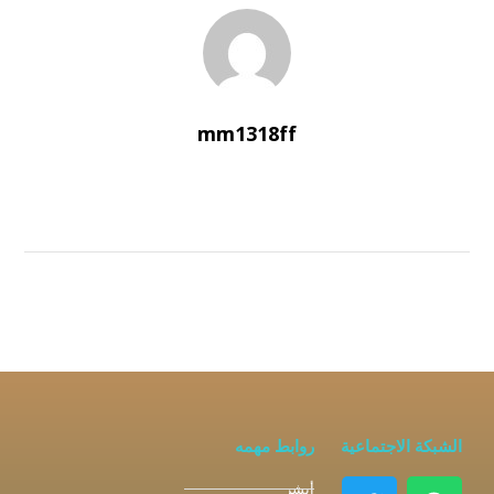
mm1318ff
الشبكة الاجتماعية
روابط مهمه
أبشر