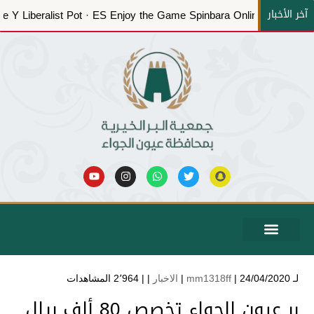
آخر الأخبار
Slot Stake Y Liberalist Pot · ES Enjoy the Game Spinbara Online 
حساباتنا البنكية
عن الجمعية
بيانات الحوكمة
المركز الاعلامي
التدريبية والبرامج التعريفية
الخدمات الإلكترونية
الشكاوي والاقتراحات
لـ
| 24/04/2020 |
mm1318ff
الاخبار
| |
2٬964 المشاهدات
بر عيون الجواء تخصص 80 ألف ريال