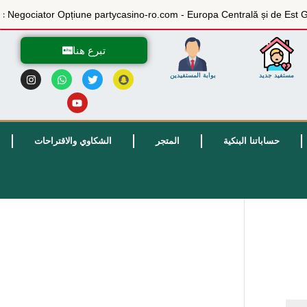
eri Și Elastic Negociator Opțiune partycasino-ro.com - Europa Centrală și
تبرع هنا
مستفيد جديد
بوابة المستفيدين
حساباتنا البنكية
المتجر
الشكاوي والاقتراحات