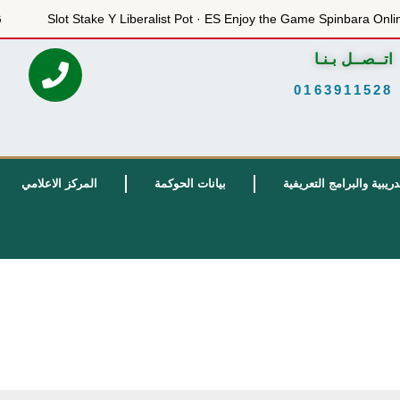
 de Est G...
Slot Stake Y Liberalist Pot · ES Enjoy the Game S
اتــصــل بـنـا
0163911528
دريبية والبرامج التعريفية
بيانات الحوكمة
المركز الاعلامي